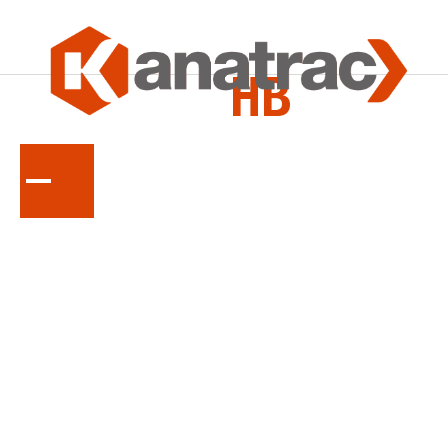
LA
SÉRIE
HB
La série HB