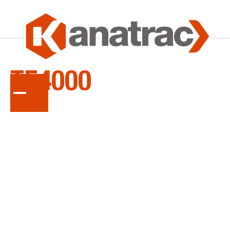
LA
SÉRIE
TE4000
Faneuses