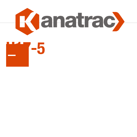
LA
SÉRIE
U17-5
Mini-excavatrices