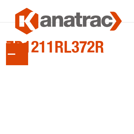
LA
SÉRIE
ZD1211RL372R