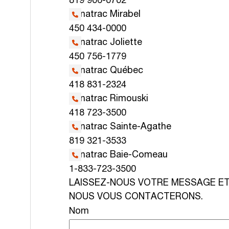
819 906-0702
Kanatrac Mirabel
450 434-0000
Kanatrac Joliette
450 756-1779
Kanatrac Québec
418 831-2324
Kanatrac Rimouski
418 723-3500
Kanatrac Sainte-Agathe
819 321-3533
Kanatrac Baie-Comeau
1-833-723-3500
LAISSEZ-NOUS VOTRE MESSAGE E
NOUS VOUS CONTACTERONS.
Nom