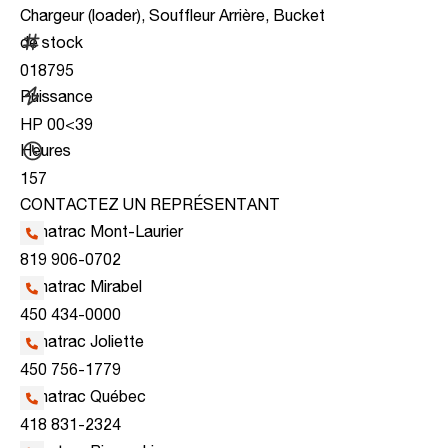
Chargeur (loader), Souffleur Arrière, Bucket
de stock
018795
Puissance
HP 00<39
Heures
157
CONTACTEZ UN REPRÉSENTANT
Kanatrac Mont-Laurier
819 906-0702
Kanatrac Mirabel
450 434-0000
Kanatrac Joliette
450 756-1779
Kanatrac Québec
418 831-2324