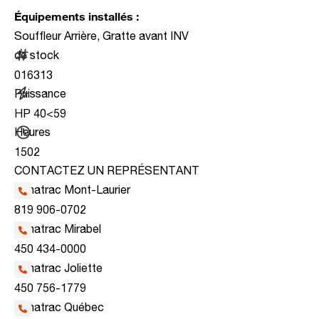
Équipements installés :
Souffleur Arrière, Gratte avant INV
de stock
016313
Puissance
HP 40<59
Heures
1502
CONTACTEZ UN REPRÉSENTANT
Kanatrac Mont-Laurier
819 906-0702
Kanatrac Mirabel
450 434-0000
Kanatrac Joliette
450 756-1779
Kanatrac Québec