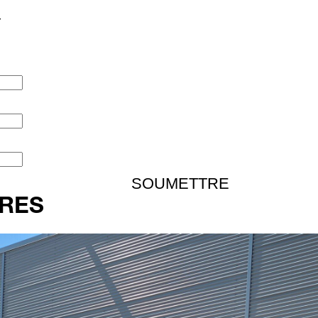
T
IRES