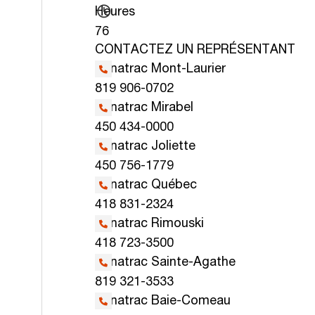
Heures
76
CONTACTEZ UN REPRÉSENTANT
Kanatrac Mont-Laurier
819 906-0702
Kanatrac Mirabel
450 434-0000
Kanatrac Joliette
450 756-1779
Kanatrac Québec
418 831-2324
Kanatrac Rimouski
418 723-3500
Kanatrac Sainte-Agathe
819 321-3533
Kanatrac Baie-Comeau