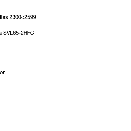
illes 2300<2599
ta SVL65-2HFC
or