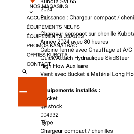
Kubota SVL65
NOS MAGASINS
2024
Puissance : Chargeur compact / chen
ACCUEIL
ÉQUIPEMENTS NEUFS
Chargeur compact sur chenille Kubo
ÉQUIPEMENTS USAGÉS
Année 2024 avec 80 heures
PROMOS KANATRAC
Cabine fermé avec Chauffage et A/C
OFFRES KUBOTA
Quick/Attach Hydraulique SkidSteer
CONTACT
High Flow Auxiliaire
Vient avec Bucket à Matériel Long Flo
Équipements installés :
Bucket
de stock
004932
Type
Chargeur compact / chenilles